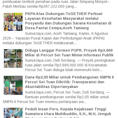
pembuatan tembok penahan pada ruas Jalan Simpang Monyet–
Paluh Merbau senilai Rp397.222.000 yang...
PKPA Atas Dukungan ToGETHER Perkuat
Layanan Kesehatan Masyarakat melalui
Posyandu dan Dukungan Sarana Kesehatan di
Desa Pantai Cempa,Aceh Tamiang
SumutJaya.com, Aceh Tamiang. Kamis, 6 Agustus
2026 – Yayasan Pusat Kajian dan Perlindungan Anak (PKPA)
melalui dukungan ToGETHER melaksanak...
Diduga Langgar Permen PUPR, Proyek Rp3,669
Miliar di Percut Sei Tuan Minim Informasi Publik
SumutJaya.com, Deli Serdang. — Proyek peningkatan
ruas jalan senilai Rp3.669.000.000 di Kecamatan
Percut Sei Tuan diduga tidak memenuhi kete...
Dana Rp2,05 Miliar untuk Pembangunan SMPN 6
Percut Sei Tuan Dikritik: Transparansi dan
Akuntabilitas Dipertanyakan
SumutJaya.com, Percut Sei Tuan, Deli Serdang. —
Bantuan pembangunan senilai Rp2,05 miliar untuk
SMPN 6 Percut Sei Tuan memicu pertanyaan wa...
Peduli Insan Pers, Kepala Kejaksaan Tinggi
Sumatera Utara Muhibuddin, S.H., M.H, Jenguk