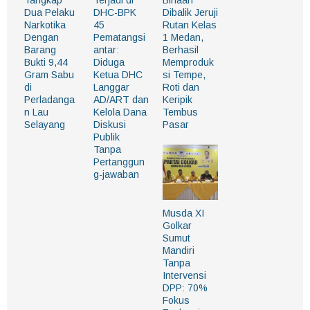
Dua Pelaku
DHC-BPK
Dibalik Jeruji
Narkotika
45
Rutan Kelas
Dengan
Pematangsi
1 Medan,
Barang
antar:
Berhasil
Bukti 9,44
Diduga
Memproduk
Gram Sabu
Ketua DHC
si Tempe,
di
Langgar
Roti dan
Perladanga
AD/ART dan
Keripik
n Lau
Kelola Dana
Tembus
Selayang
Diskusi
Pasar
Publik
Tanpa
Pertanggun
g-jawaban
Musda XI
Golkar
Sumut
Mandiri
Tanpa
Intervensi
DPP: 70%
Fokus