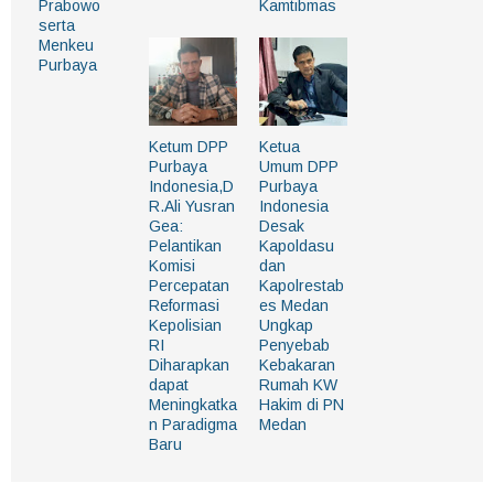
Prabowo
Kamtibmas
serta
Menkeu
Purbaya
Ketum DPP
Ketua
Purbaya
Umum DPP
Indonesia,D
Purbaya
R.Ali Yusran
Indonesia
Gea:
Desak
Pelantikan
Kapoldasu
Komisi
dan
Percepatan
Kapolrestab
Reformasi
es Medan
Kepolisian
Ungkap
RI
Penyebab
Diharapkan
Kebakaran
dapat
Rumah KW
Meningkatka
Hakim di PN
n Paradigma
Medan
Baru