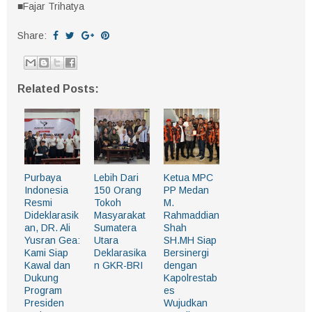
■Fajar Trihatya
Share:
Related Posts:
Purbaya
Lebih Dari
Ketua MPC
Indonesia
150 Orang
PP Medan
Resmi
Tokoh
M.
Dideklarasik
Masyarakat
Rahmaddian
an, DR. Ali
Sumatera
Shah
Yusran Gea:
Utara
SH.MH Siap
Kami Siap
Deklarasika
Bersinergi
Kawal dan
n GKR-BRI
dengan
Dukung
Kapolrestab
Program
es
Presiden
Wujudkan