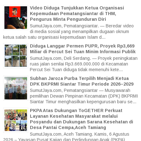
Video Diduga Tunjukkan Ketua Organisasi
Kepemudaan Pematangsiantar di THM,
Pengurus Minta Pengunduran Diri
SumutJaya.com, Pematangsiantar. — Beredar video
di media sosial yang menampilkan dugaan oknum
ketua salah satu organisasi kepemudaan Islam d...
Diduga Langgar Permen PUPR, Proyek Rp3,669
Miliar di Percut Sei Tuan Minim Informasi Publik
SumutJaya.com, Deli Serdang. — Proyek peningkatan
ruas jalan senilai Rp3.669.000.000 di Kecamatan
Percut Sei Tuan diduga tidak memenuhi kete...
Subhan Jaroza Purba Terpilih Menjadi Ketua
DPK BKPRMI Siantar Timur Periode 2026–2029
SumutJaya.com, Pematangsiantar — Musyawarah
pemilihan Dewan Pimpinan Kecamatan (DPK) BKPRMI
Siantar Timur menghasilkan kepengurusan baru se...
PKPA Atas Dukungan ToGETHER Perkuat
Layanan Kesehatan Masyarakat melalui
Posyandu dan Dukungan Sarana Kesehatan di
Desa Pantai Cempa,Aceh Tamiang
SumutJaya.com, Aceh Tamiang. Kamis, 6 Agustus
2026 – Yayasan Pusat Kajian dan Perlindungan Anak (PKPA)