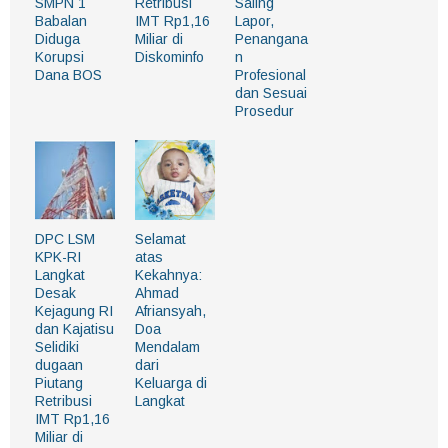
SMPN 1
Retribusi
Saling
Babalan
IMT Rp1,16
Lapor,
Diduga
Miliar di
Penangana
Korupsi
Diskominfo
n
Dana BOS
Profesional
dan Sesuai
Prosedur
DPC LSM
Selamat
KPK-RI
atas
Langkat
Kekahnya:
Desak
Ahmad
Kejagung RI
Afriansyah,
dan Kajatisu
Doa
Selidiki
Mendalam
dugaan
dari
Piutang
Keluarga di
Retribusi
Langkat
IMT Rp1,16
Miliar di