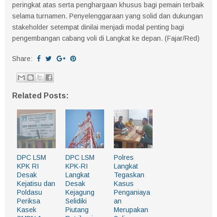
peringkat atas serta penghargaan khusus bagi pemain terbaik
selama turnamen. Penyelenggaraan yang solid dan dukungan
stakeholder setempat dinilai menjadi modal penting bagi
pengembangan cabang voli di Langkat ke depan. (Fajar/Red)
Share:
Related Posts:
DPC LSM
DPC LSM
Polres
KPK RI
KPK-RI
Langkat
Desak
Langkat
Tegaskan
Kejatisu dan
Desak
Kasus
Poldasu
Kejagung
Penganiaya
Periksa
Selidiki
an
Kasek
Piutang
Merupakan