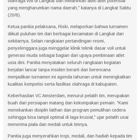
olahraga voli di Langkat dan melahirkan atlet-atlet potensial
yang mengharumkan nama daerah," katanya di Langkat Sabtu
(20/6).
Ketua panitia pelaksana, Riski, melaporkan bahwa turnamen
diikuti puluhan tim dari berbagai kecamatan di Langkat dan
sekitarnya. Selain rangkaian pertandingan resmi,
penyelenggara juga menggelar klinik teknik dasar voli untuk
generasi muda sebagai bagian dari upaya pembinaan atlet
usia dini. Panitia menyatakan seluruh rangkaian kegiatan
berjalan lancar tanpa insiden berarti dan berencana
menjadikan turnamen ini agenda tahunan untuk meningkatkan
kualitas kompetisi serta fasilitas olahraga di kabupaten.
Keberhasilan VC Amsterdam, menurut pelatih tim, merupakan
buah dari persiapan matang dan kekompakan pemain. "Kami
menekankan disiplin latihan dan program pemulihan cedera
sehingga bisa tampil optimal di laga krusial," ujar pelatih usai
menerima piala dan medali untuk timnya.
Panitia juga menyerahkan tropi, medali, dan hadiah kepada tim