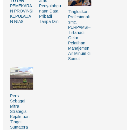
TUTAN
atas
PEMEKARA
Penyalahgu
N PROVINSI
naan Data
Tingkatkan
KEPULAUA
Pribadi
Profesionali
N NIAS
Tanpa Izin
sme,
PERPAMSI–
Tirtanadi
Gelar
Pelatihan
Manajemen
Air Minum di
Sumut
Pers
Sebagai
Mitra
Strategis
Kejaksaan
Tinggi
Sumatera