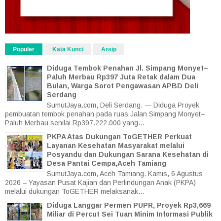
Populer
Kata Kunci
Arsip
Diduga Tembok Penahan Jl. Simpang Monyet–
Paluh Merbau Rp397 Juta Retak dalam Dua
Bulan, Warga Sorot Pengawasan APBD Deli
Serdang
SumutJaya.com, Deli Serdang. — Diduga Proyek
pembuatan tembok penahan pada ruas Jalan Simpang Monyet–
Paluh Merbau senilai Rp397.222.000 yang...
PKPA Atas Dukungan ToGETHER Perkuat
Layanan Kesehatan Masyarakat melalui
Posyandu dan Dukungan Sarana Kesehatan di
Desa Pantai Cempa,Aceh Tamiang
SumutJaya.com, Aceh Tamiang. Kamis, 6 Agustus
2026 – Yayasan Pusat Kajian dan Perlindungan Anak (PKPA)
melalui dukungan ToGETHER melaksanak...
Diduga Langgar Permen PUPR, Proyek Rp3,669
Miliar di Percut Sei Tuan Minim Informasi Publik