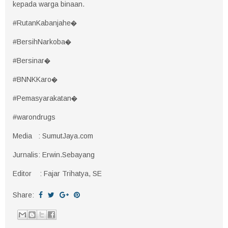
kepada warga binaan.
#RutanKabanjahe�
#BersihNarkoba�
#Bersinar�
#BNNKKaro�
#Pemasyarakatan�
#warondrugs
Media : SumutJaya.com
Jurnalis: Erwin.Sebayang
Editor : Fajar Trihatya, SE
Share: