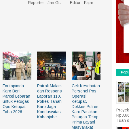
ro ) Reporter : Jan Gt. Editor : Fajar
Popu
Forkopimda
Patroli Malam
Cek Kesehatan
Karo Beri
dan Respons
Personel Pos
Parcel Lebaran
Laporan 110,
Operasi
untuk Petugas
Polres Tanah
Ketupat,
Ops Ketupat
Karo Jaga
Dokkes Polres
Proyek
Toba 2026
Kondusivitas
Karo Pastikan
Rp3.66
Kabanjahe
Petugas Tetap
Tuan d
Prima Layani
Masyarakat