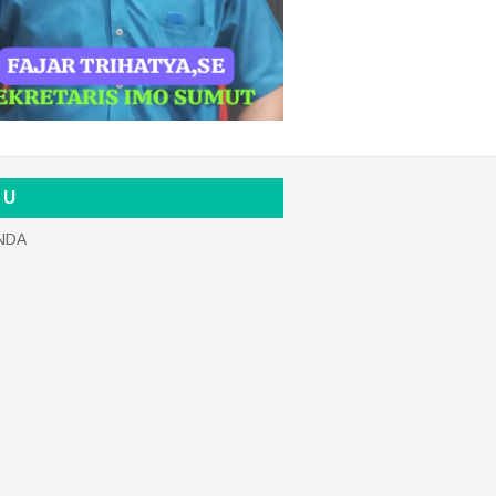
 U
NDA