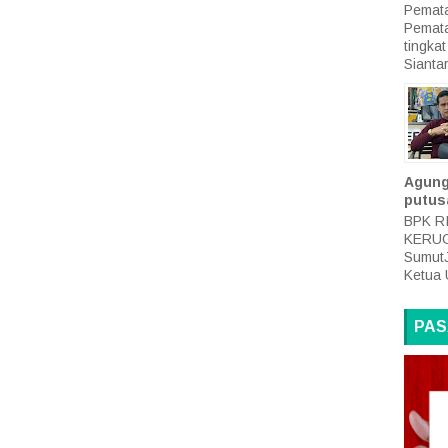
Pemata
Pemat
tingk
Siantar
Agung
putus
BPK R
KERUG
SumutJ
Ketua 
PAS