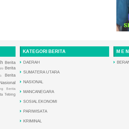
KATEGORI BERITA
M E N
ah
DAERAH
BERA
Berita
Berita
alo
SUMATERA UTARA
Berita
o.
NASIONAL
 Nasional
ng
Berita
MANCANEGARA
ita Tebing
SOSIAL EKONOMI
PARIWISATA
KRIMINAL