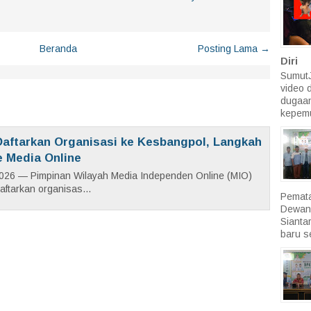
Beranda
Posting Lama →
Diri
SumutJ
video 
dugaan
kepemu
aftarkan Organisasi ke Kesbangpol, Langkah
e Media Online
026 — Pimpinan Wilayah Media Independen Online (MIO)
ftarkan organisas...
Pemata
Dewan
Sianta
baru se