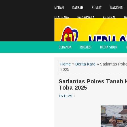
MEDAN
DAERAH
SUMUT
NASIONAL
OLAHRAGA
PARIWISATA
KRIMINAL
R
BERANDA
REDAKSI
MEDIA SIBER
Home
»
Berita Karo
» Satlantas Pol
2025
Satlantas Polres Tanah 
Toba 2025
16.11.25