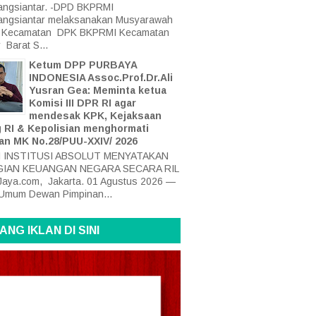
ngsiantar. -DPD BKPRMI
angsiantar melaksanakan Musyarawah
at Kecamatan DPK BKPRMI Kecamatan
 Barat S...
Ketum DPP PURBAYA
INDONESIA Assoc.Prof.Dr.Ali
Yusran Gea: Meminta ketua
Komisi III DPR RI agar
mendesak KPK, Kejaksaan
 RI & Kepolisian menghormati
an MK No.28/PUU-XXIV/ 2026
I INSTITUSI ABSOLUT MENYATAKAN
IAN KEUANGAN NEGARA SECARA RIL
aya.com, Jakarta. 01 Agustus 2026 —
Umum Dewan Pimpinan...
ANG IKLAN DI SINI