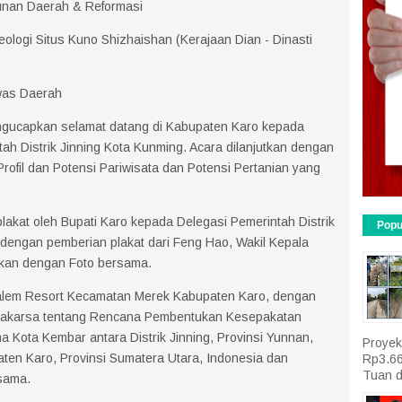
unan Daerah & Reformasi
ologi Situs Kuno Shizhaishan (Kerajaan Dian - Dinasti
was Daerah
gucapkan selamat datang di Kabupaten Karo kepada
h Distrik Jinning Kota Kunming. Acara dilanjutkan dengan
rofil dan Potensi Pariwisata dan Potensi Pertanian yang
lakat oleh Bupati Karo kepada Delegasi Pemerintah Distrik
Popu
 dengan pemberian plakat dari Feng Hao, Wakil Kepala
utkan dengan Foto bersama.
imalem Resort Kecamatan Merek Kabupaten Karo, dengan
rakarsa tentang Rencana Pembentukan Kesepakatan
Kota Kembar antara Distrik Jinning, Provinsi Yunnan,
Proyek
ten Karo, Provinsi Sumatera Utara, Indonesia dan
Rp3.66
Tuan d
sama.