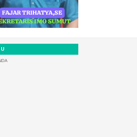
 U
NDA