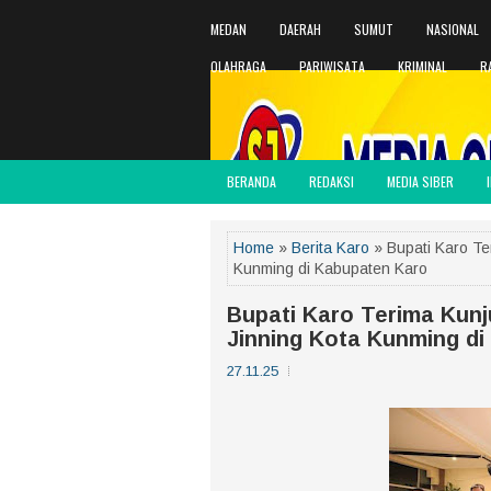
MEDAN
DAERAH
SUMUT
NASIONAL
OLAHRAGA
PARIWISATA
KRIMINAL
R
BERANDA
REDAKSI
MEDIA SIBER
Home
»
Berita Karo
» Bupati Karo Te
Kunming di Kabupaten Karo
Bupati Karo Terima Kunj
Jinning Kota Kunming d
27.11.25