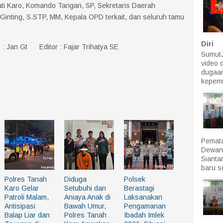
ati Karo, Komando Tarigan, SP, Sekretaris Daerah
Ginting, S.STP, MM, Kepala OPD terkait, dan seluruh tamu
Diri
: Jan Gt Editor : Fajar Trihatya SE
SumutJ
video 
dugaan
kepemu
Pemata
Dewan
Sianta
baru se
Polres Tanah
Diduga
Polsek
Karo Gelar
Setubuhi dan
Berastagi
Patroli Malam,
Aniaya Anak di
Laksanakan
Antisipasi
Bawah Umur,
Pengamanan
Balap Liar dan
Polres Tanah
Ibadah Imlek