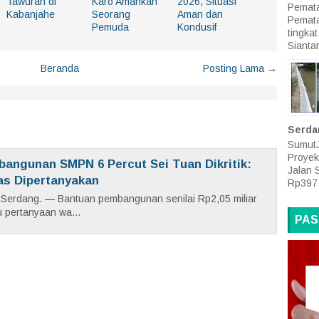
Tawuran di
Karo Amankan
2026, Situasi
Pemata
Kabanjahe
Seorang
Aman dan
Pemat
Pemuda
Kondusif
tingk
Siantar
Beranda
Posting Lama →
Serda
SumutJ
Proyek
bangunan SMPN 6 Percut Sei Tuan Dikritik:
Jalan 
as Dipertanyakan
Rp397.
i Serdang. — Bantuan pembangunan senilai Rp2,05 miliar
 pertanyaan wa...
PAS