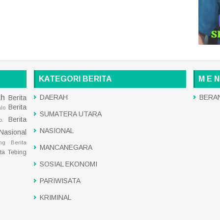
KATEGORI BERITA
M E N
ah
DAERAH
BERA
Berita
Berita
alo
SUMATERA UTARA
Berita
o.
NASIONAL
 Nasional
ng
Berita
MANCANEGARA
ita Tebing
SOSIAL EKONOMI
PARIWISATA
KRIMINAL