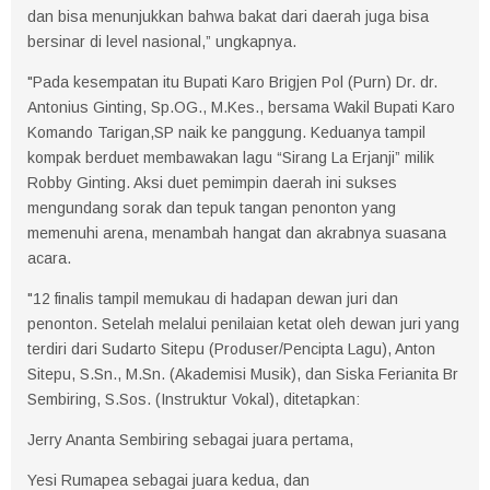
dan bisa menunjukkan bahwa bakat dari daerah juga bisa
bersinar di level nasional,” ungkapnya.
"Pada kesempatan itu Bupati Karo Brigjen Pol (Purn) Dr. dr.
Antonius Ginting, Sp.OG., M.Kes., bersama Wakil Bupati Karo
Komando Tarigan,SP naik ke panggung. Keduanya tampil
kompak berduet membawakan lagu “Sirang La Erjanji” milik
Robby Ginting. Aksi duet pemimpin daerah ini sukses
mengundang sorak dan tepuk tangan penonton yang
memenuhi arena, menambah hangat dan akrabnya suasana
acara.
"12 finalis tampil memukau di hadapan dewan juri dan
penonton. Setelah melalui penilaian ketat oleh dewan juri yang
terdiri dari Sudarto Sitepu (Produser/Pencipta Lagu), Anton
Sitepu, S.Sn., M.Sn. (Akademisi Musik), dan Siska Ferianita Br
Sembiring, S.Sos. (Instruktur Vokal), ditetapkan:
Jerry Ananta Sembiring sebagai juara pertama,
Yesi Rumapea sebagai juara kedua, dan