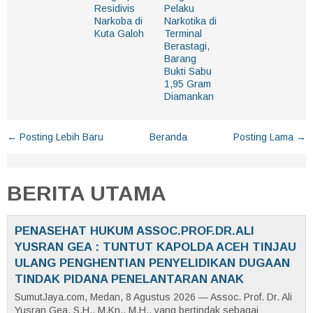
Residivis
Pelaku
Narkoba di
Narkotika di
Kuta Galoh
Terminal
Berastagi,
Barang
Bukti Sabu
1,95 Gram
Diamankan
← Posting Lebih Baru
Beranda
Posting Lama →
BERITA UTAMA
PENASEHAT HUKUM ASSOC.PROF.DR.ALI
YUSRAN GEA : TUNTUT KAPOLDA ACEH TINJAU
ULANG PENGHENTIAN PENYELIDIKAN DUGAAN
TINDAK PIDANA PENELANTARAN ANAK
SumutJaya.com, Medan, 8 Agustus 2026 — Assoc. Prof. Dr. Ali
Yusran Gea, S.H., M.Kn., M.H., yang bertindak sebagai