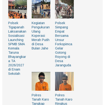
Polsek
Kegiatan
Polsek
Tigapanah
Pengukuran
Simpang
Laksanakan
Ulang
Empat
Sosialisasi
Koperasi
Bersama
Launching
Merah Putih
Unsur
SPMB SMA
di Desa
Forkopimca
Kemala
Bulan Jahe
Gelar
Taruna
Gotong
Bhayangkar
Royong di
a TA
Desa
2026/2027
Jaranguda
di Enam
Sekolah
Polres
Polres
Tanah Karo
Tanah Karo
Tangkap
Ringkus