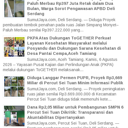
Paluh Merbau Rp397 Juta Retak dalam Dua
Bulan, Warga Sorot Pengawasan APBD Deli
Serdang
SumutJaya.com, Deli Serdang. — Diduga Proyek
pembuatan tembok penahan pada ruas Jalan Simpang Monyet–
Paluh Merbau senilai Rp397.222.000 yang...
PKPA Atas Dukungan ToGETHER Perkuat
Layanan Kesehatan Masyarakat melalui
Posyandu dan Dukungan Sarana Kesehatan di
Desa Pantai Cempa,Aceh Tamiang
SumutJaya.com, Aceh Tamiang. Kamis, 6 Agustus
2026 – Yayasan Pusat Kajian dan Perlindungan Anak (PKPA)
melalui dukungan ToGETHER melaksanak...
Diduga Langgar Permen PUPR, Proyek Rp3,669
Miliar di Percut Sei Tuan Minim Informasi Publik
SumutJaya.com, Deli Serdang. — Proyek peningkatan
ruas jalan senilai Rp3.669.000.000 di Kecamatan
Percut Sei Tuan diduga tidak memenuhi kete...
Dana Rp2,05 Miliar untuk Pembangunan SMPN 6
Percut Sei Tuan Dikritik: Transparansi dan
Akuntabilitas Dipertanyakan
SumutJaya.com, Percut Sei Tuan, Deli Serdang. —