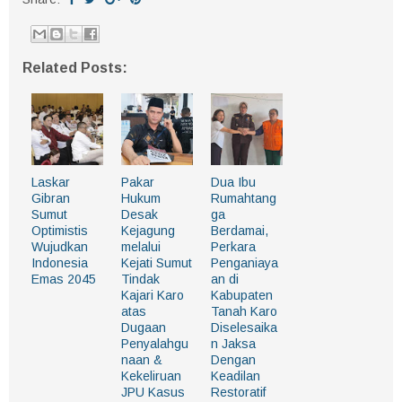
Related Posts:
Laskar
Pakar
Dua Ibu
Gibran
Hukum
Rumahtang
Sumut
Desak
ga
Optimistis
Kejagung
Berdamai,
Wujudkan
melalui
Perkara
Indonesia
Kejati Sumut
Penganiaya
Emas 2045
Tindak
an di
Kajari Karo
Kabupaten
atas
Tanah Karo
Dugaan
Diselesaika
Penyalahgu
n Jaksa
naan &
Dengan
Kekeliruan
Keadilan
JPU Kasus
Restoratif