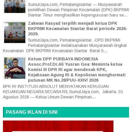
SumutJaya.com, Pematangsiantar — Musyawarah
pemilihan Dewan Pimpinan Kecamatan (DPK) BKPRMI
Siantar Timur menghasilkan kepengurusan baru se...
Zakwan Rasyad terpilih menjadi ketua DPK
BKPRMI Kecamatan Siantar Barat periode 2026-
2029.
SumutJaya.com, Pematangsiantar. -DPD BKPRMI
Pematangsiantar melaksanakan Musyarawah tingkat
Kecamatan DPK BKPRMI Kecamatan Siantar Barat S...
Ketum DPP PURBAYA INDONESIA
Assoc.Prof.Dr.Ali Yusran Gea: Meminta ketua
Komisi III DPR RI agar mendesak KPK,
Kejaksaan Agung RI & Kepolisian menghormati
putusan MK No.28/PUU-XXIV/ 2026
BPK RI INSTITUSI ABSOLUT MENYATAKAN KERUGIAN
KEUANGAN NEGARA SECARA RIL SumutJaya.com, Jakarta. 01
Agustus 2026 — Ketua Umum Dewan Pimpinan...
PASANG IKLAN DI SINI