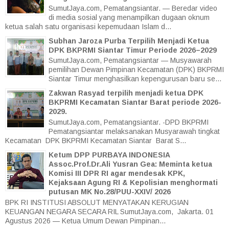
SumutJaya.com, Pematangsiantar. — Beredar video
di media sosial yang menampilkan dugaan oknum
ketua salah satu organisasi kepemudaan Islam d...
Subhan Jaroza Purba Terpilih Menjadi Ketua
DPK BKPRMI Siantar Timur Periode 2026–2029
SumutJaya.com, Pematangsiantar — Musyawarah
pemilihan Dewan Pimpinan Kecamatan (DPK) BKPRMI
Siantar Timur menghasilkan kepengurusan baru se...
Zakwan Rasyad terpilih menjadi ketua DPK
BKPRMI Kecamatan Siantar Barat periode 2026-
2029.
SumutJaya.com, Pematangsiantar. -DPD BKPRMI
Pematangsiantar melaksanakan Musyarawah tingkat
Kecamatan DPK BKPRMI Kecamatan Siantar Barat S...
Ketum DPP PURBAYA INDONESIA
Assoc.Prof.Dr.Ali Yusran Gea: Meminta ketua
Komisi III DPR RI agar mendesak KPK,
Kejaksaan Agung RI & Kepolisian menghormati
putusan MK No.28/PUU-XXIV/ 2026
BPK RI INSTITUSI ABSOLUT MENYATAKAN KERUGIAN
KEUANGAN NEGARA SECARA RIL SumutJaya.com, Jakarta. 01
Agustus 2026 — Ketua Umum Dewan Pimpinan...