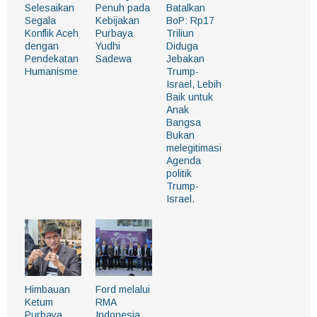
Selesaikan
Penuh pada
Batalkan
Segala
Kebijakan
BoP: Rp17
Konflik Aceh
Purbaya
Triliun
dengan
Yudhi
Diduga
Pendekatan
Sadewa
Jebakan
Humanisme
Trump-
Israel, Lebih
Baik untuk
Anak
Bangsa
Bukan
melegitimasi
Agenda
politik
Trump-
Israel.
Himbauan
Ford melalui
Ketum
RMA
Purbaya
Indonesia