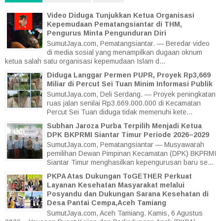
Video Diduga Tunjukkan Ketua Organisasi
Kepemudaan Pematangsiantar di THM,
Pengurus Minta Pengunduran Diri
SumutJaya.com, Pematangsiantar. — Beredar video
di media sosial yang menampilkan dugaan oknum
ketua salah satu organisasi kepemudaan Islam d...
Diduga Langgar Permen PUPR, Proyek Rp3,669
Miliar di Percut Sei Tuan Minim Informasi Publik
SumutJaya.com, Deli Serdang. — Proyek peningkatan
ruas jalan senilai Rp3.669.000.000 di Kecamatan
Percut Sei Tuan diduga tidak memenuhi kete...
Subhan Jaroza Purba Terpilih Menjadi Ketua
DPK BKPRMI Siantar Timur Periode 2026–2029
SumutJaya.com, Pematangsiantar — Musyawarah
pemilihan Dewan Pimpinan Kecamatan (DPK) BKPRMI
Siantar Timur menghasilkan kepengurusan baru se...
PKPA Atas Dukungan ToGETHER Perkuat
Layanan Kesehatan Masyarakat melalui
Posyandu dan Dukungan Sarana Kesehatan di
Desa Pantai Cempa,Aceh Tamiang
SumutJaya.com, Aceh Tamiang. Kamis, 6 Agustus