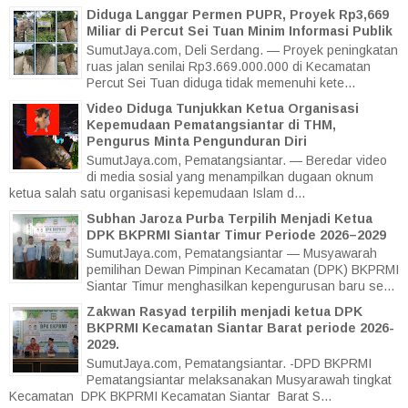
Diduga Langgar Permen PUPR, Proyek Rp3,669
Miliar di Percut Sei Tuan Minim Informasi Publik
SumutJaya.com, Deli Serdang. — Proyek peningkatan
ruas jalan senilai Rp3.669.000.000 di Kecamatan
Percut Sei Tuan diduga tidak memenuhi kete...
Video Diduga Tunjukkan Ketua Organisasi
Kepemudaan Pematangsiantar di THM,
Pengurus Minta Pengunduran Diri
SumutJaya.com, Pematangsiantar. — Beredar video
di media sosial yang menampilkan dugaan oknum
ketua salah satu organisasi kepemudaan Islam d...
Subhan Jaroza Purba Terpilih Menjadi Ketua
DPK BKPRMI Siantar Timur Periode 2026–2029
SumutJaya.com, Pematangsiantar — Musyawarah
pemilihan Dewan Pimpinan Kecamatan (DPK) BKPRMI
Siantar Timur menghasilkan kepengurusan baru se...
Zakwan Rasyad terpilih menjadi ketua DPK
BKPRMI Kecamatan Siantar Barat periode 2026-
2029.
SumutJaya.com, Pematangsiantar. -DPD BKPRMI
Pematangsiantar melaksanakan Musyarawah tingkat
Kecamatan DPK BKPRMI Kecamatan Siantar Barat S...