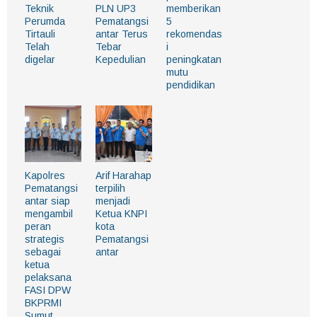
Teknik
PLN UP3
memberikan
Perumda
Pematangsi
5
Tirtauli
antar Terus
rekomendas
Telah
Tebar
i
digelar
Kepedulian
peningkatan
mutu
pendidikan
Kapolres
Arif Harahap
Pematangsi
terpilih
antar siap
menjadi
mengambil
Ketua KNPI
peran
kota
strategis
Pematangsi
sebagai
antar
ketua
pelaksana
FASI DPW
BKPRMI
Sumut