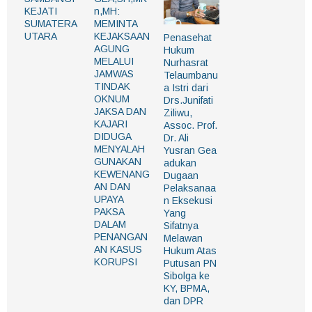
KEJATI
n,MH:
SUMATERA
MEMINTA
UTARA
KEJAKSAAN
Penasehat
AGUNG
Hukum
MELALUI
Nurhasrat
JAMWAS
Telaumbanu
TINDAK
a Istri dari
OKNUM
Drs.Junifati
JAKSA DAN
Ziliwu,
KAJARI
Assoc. Prof.
DIDUGA
Dr. Ali
MENYALAH
Yusran Gea
GUNAKAN
adukan
KEWENANG
Dugaan
AN DAN
Pelaksanaa
UPAYA
n Eksekusi
PAKSA
Yang
DALAM
Sifatnya
PENANGAN
Melawan
AN KASUS
Hukum Atas
KORUPSI
Putusan PN
Sibolga ke
KY, BPMA,
dan DPR