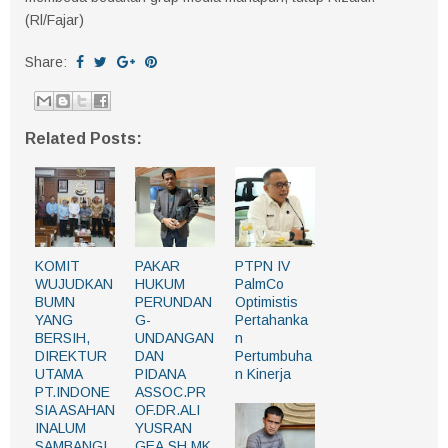
(Rl/Fajar)
Share:
Related Posts:
KOMIT
PAKAR
PTPN IV
WUJUDKAN
HUKUM
PalmCo
BUMN
PERUNDAN
Optimistis
YANG
G-
Pertahanka
BERSIH,
UNDANGAN
n
DIREKTUR
DAN
Pertumbuha
UTAMA
PIDANA
n Kinerja
PT.INDONE
ASSOC.PR
SIA ASAHAN
OF.DR.ALI
INALUM
YUSRAN
SAMBANGI
GEA,SH,MK