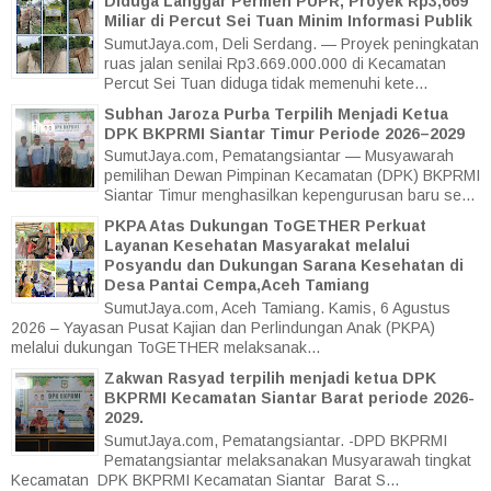
Diduga Langgar Permen PUPR, Proyek Rp3,669
Miliar di Percut Sei Tuan Minim Informasi Publik
SumutJaya.com, Deli Serdang. — Proyek peningkatan
ruas jalan senilai Rp3.669.000.000 di Kecamatan
Percut Sei Tuan diduga tidak memenuhi kete...
Subhan Jaroza Purba Terpilih Menjadi Ketua
DPK BKPRMI Siantar Timur Periode 2026–2029
SumutJaya.com, Pematangsiantar — Musyawarah
pemilihan Dewan Pimpinan Kecamatan (DPK) BKPRMI
Siantar Timur menghasilkan kepengurusan baru se...
PKPA Atas Dukungan ToGETHER Perkuat
Layanan Kesehatan Masyarakat melalui
Posyandu dan Dukungan Sarana Kesehatan di
Desa Pantai Cempa,Aceh Tamiang
SumutJaya.com, Aceh Tamiang. Kamis, 6 Agustus
2026 – Yayasan Pusat Kajian dan Perlindungan Anak (PKPA)
melalui dukungan ToGETHER melaksanak...
Zakwan Rasyad terpilih menjadi ketua DPK
BKPRMI Kecamatan Siantar Barat periode 2026-
2029.
SumutJaya.com, Pematangsiantar. -DPD BKPRMI
Pematangsiantar melaksanakan Musyarawah tingkat
Kecamatan DPK BKPRMI Kecamatan Siantar Barat S...