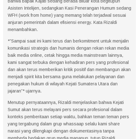
bahwa bapak Kajati sedang berada diluar kota begitupun
Asisten Intelijen, sedangkan Kasi Penerangan Humum sedang
WFH (work from home) yang memang telah terjadwal sesuai
anjuran pemerintah dalam efisiensi energy. Kata Rizaldi
menambahkan.
*”Sampai saat ini kami terus dan berkomitment untuk menjalin
komunikasi strategis dan humanis dengan rekan rekan media
baik media online, cetak hingga media mainstream lainnya,
kami sangat terbuka dengan kehadiran pers yang profesional
dan akan terus memberikan kritik positif dan membangun akan
menjadi spirit kita bersama guna melakukan pelayanan dan
penegakan hukum di wilayah Kejati Sumatera Utara dan
jajaran”* ujarnya.
Menutup pernyataannya, Rizaldi menjelaskan bahwa Kejati
Sumut akan terus melayani pers secara profesional dalam
konteks pemberitaan setiap waktu, bahkan teman teman pers
yang tergabung dalam grup whassaap selalu kami share
narasi yang dilengkapi dengan dokumentasinya tanpa
membeda bedakan grup media manapun, tutup Rizaldi.