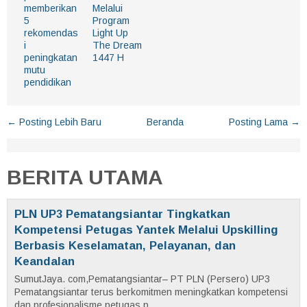
memberikan
Melalui
5
Program
rekomendas
Light Up
i
The Dream
peningkatan
1447 H
mutu
pendidikan
← Posting Lebih Baru
Beranda
Posting Lama →
BERITA UTAMA
PLN UP3 Pematangsiantar Tingkatkan
Kompetensi Petugas Yantek Melalui Upskilling
Berbasis Keselamatan, Pelayanan, dan
Keandalan
SumutJaya. com,Pematangsiantar– PT PLN (Persero) UP3
Pematangsiantar terus berkomitmen meningkatkan kompetensi
dan profesionalisme petugas p...