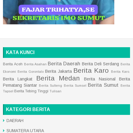
KATA KUNCI
Berita Daerah
Berita Deli Serdang
Berita Aceh
Berita Asahan
Berita
Berita Karo
Berita Jakarta
Ekonomi
Berita Gorontalo
Berita Karo.
Berita Medan
Berita Langkat
Berita Nasional
Berita
Berita Sumut
Pematang Siantar
Berita Sulteng
Berita Sumsel
Berita
Berita Tebing Tinggi
Tapsel
Tulisan
KATEGORI BERITA
DAERAH
SUMATERA UTARA