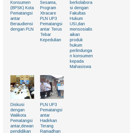
Konsumen
Sesama,
berkolabora
(BPSK) Kota
Program
si dengan
Pematangsi
Xtracare
Fakultas
antar
PLN UP3
Hukum
Beraudiensi
Pematangsi
USI,dan
dengan PLN
antar Terus
mensosialis
Tebar
aikan
Kepedulian
produk
hukum
perlindunga
n konsumen
kepada
Mahasiswa
Diskusi
PLN UP3
dengan
Pematangsi
Walikota
antar
Pematangsi
Hadirkan
antar,dewan
Terang
pendidikan
Ramadhan