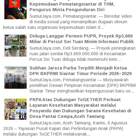
Kepemudaan Pematangsiantar di THM,
Pengurus Minta Pengunduran Diri
SumutJaya.com, Pematangsiantar. — Beredar video
di media sosial yang menampilkan dugaan oknum
ketua salah satu organisasi kepemudaan Islam d...
Diduga Langgar Permen PUPR, Proyek Rp3,669
Miliar di Percut Sei Tuan Minim Informasi Publik
SumutJaya.com, Deli Serdang. — Proyek peningkatan
ruas jalan senilai Rp3.669.000.000 di Kecamatan
Percut Sei Tuan diduga tidak memenuhi kete...
Subhan Jaroza Purba Terpilih Menjadi Ketua
DPK BKPRMI Siantar Timur Periode 2026–2029
SumutJaya.com, Pematangsiantar — Musyawarah
pemilihan Dewan Pimpinan Kecamatan (DPK) BKPRMI
Siantar Timur menghasilkan kepengurusan baru se...
PKPA Atas Dukungan ToGETHER Perkuat
Layanan Kesehatan Masyarakat melalui
Posyandu dan Dukungan Sarana Kesehatan di
Desa Pantai Cempa,Aceh Tamiang
SumutJaya.com, Aceh Tamiang. Kamis, 6 Agustus
2026 – Yayasan Pusat Kajian dan Perlindungan Anak (PKPA)
melalui dukungan ToGETHER melaksanak...