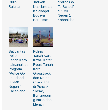
Rutin
Jadikan
“Police Go
Bulanan
Keselamata
To School”
n Sebagai
di SMK
Budaya
Negeri 1
Bersama!”
Kabanjahe
Sat Lantas
Polres
Polres
Tanah Karo
Tanah Karo
Kawal Ketat
Laksanakan
Event Tanah
Program
Karo
“Police Go
Grasstrack
To School”
dan Motor
di SMK
Cross 2025
Negeri 1
di Puncak
Kabanjahe
Siosar,
Berlangsun
g Aman dan
Meriah