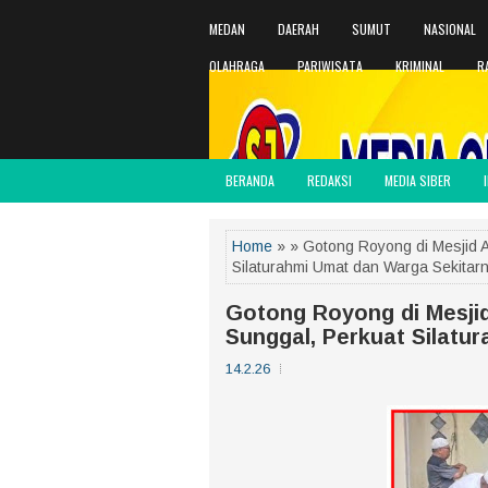
MEDAN
DAERAH
SUMUT
NASIONAL
OLAHRAGA
PARIWISATA
KRIMINAL
R
BERANDA
REDAKSI
MEDIA SIBER
Home
» » Gotong Royong di Mesjid 
Silaturahmi Umat dan Warga Sekitar
Gotong Royong di Mesji
Sunggal, Perkuat Silatu
14.2.26