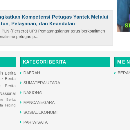
ngkatkan Kompetensi Petugas Yantek Melalui
atan, Pelayanan, dan Keandalan
 PLN (Persero) UP3 Pematangsiantar terus berkomitmen
nalisme petugas p...
KATEGORI BERITA
M E N
ah
DAERAH
BERA
Berita
Berita
alo
SUMATERA UTARA
Berita
o.
NASIONAL
 Nasional
ng
Berita
MANCANEGARA
ita Tebing
SOSIAL EKONOMI
PARIWISATA