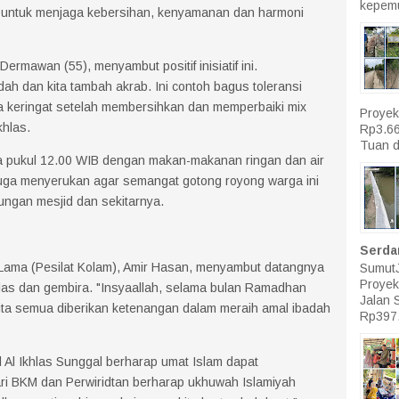
kepemu
m untuk menjaga kebersihan, kenyamanan dan harmoni
ermawan (55), menyambut positif inisiatif ini.
indah dan kita tambah akrab. Ini contoh bagus toleransi
a keringat setelah membersihkan dan memperbaiki mix
Proyek
khlas.
Rp3.66
Tuan d
a pukul 12.00 WIB dengan makan-makanan ringan dan air
 juga menyerukan agar semangat gotong royong warga ini
kungan mesjid dan sekitarnya.
Serda
 Lama (Pesilat Kolam), Amir Hasan, menyambut datangnya
SumutJ
Proyek
las dan gembira. "Insyaallah, selama bulan Ramadhan
Jalan 
 kita semua diberikan ketenangan dalam meraih amal ibadah
Rp397.
d Al Ikhlas Sunggal berharap umat Islam dapat
ri BKM dan Perwiridtan berharap ukhuwah Islamiyah