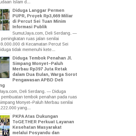
daan Islam d...
Diduga Langgar Permen
PUPR, Proyek Rp3,669 Miliar
di Percut Sei Tuan Minim
Informasi Publik
SumutJaya.com, Deli Serdang. —
 peningkatan ruas jalan senilai
9.000.000 di Kecamatan Percut Sei
iduga tidak memenuhi kete...
Diduga Tembok Penahan Jl.
Simpang Monyet–Paluh
Merbau Rp397 Juta Retak
dalam Dua Bulan, Warga Sorot
Pengawasan APBD Deli
ng
aya.com, Deli Serdang. — Diduga
 pembuatan tembok penahan pada ruas
Simpang Monyet–Paluh Merbau senilai
222.000 yang...
PKPA Atas Dukungan
ToGETHER Perkuat Layanan
Kesehatan Masyarakat
melalui Posyandu dan