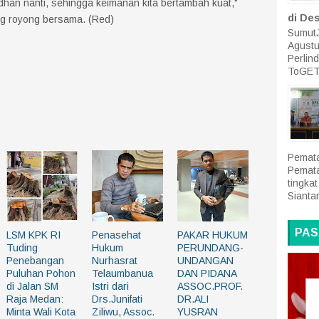
han nanti, sehingga keimanan kita bertambah kuat,"
di De
ng royong bersama. (Red)
SumutJ
Agustu
Perlin
ToGET
Pemata
Pemat
tingk
Siantar
PAS
LSM KPK RI
Penasehat
PAKAR HUKUM
Tuding
Hukum
PERUNDANG-
Penebangan
Nurhasrat
UNDANGAN
Puluhan Pohon
Telaumbanua
DAN PIDANA
di Jalan SM
Istri dari
ASSOC.PROF.
Raja Medan:
Drs.Junifati
DR.ALI
Minta Wali Kota
Ziliwu, Assoc.
YUSRAN