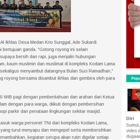
Al Ikhlas Desa Medan Krio Sunggal, Ade Sukardi
bertujuan ganda. "Gotong royong ini selain
supaya bersih dan rapi, juga menjalin hubungan
lam, kaum muslimin dan muslimat di kompleks Kodam Lama
a sekaligus menyambut datangnya Bulan Suci Ramadhan,"
ng royong bersama disambut ikhlas dan gembira oleh para
Popu
.00 WIB pagi dengan pemberitahuan dan arahan dari Ketua
olam dengan para warga, diikuti dengan pembersihan
opi parkir dan penataan lingkungan sekitar masjid.
Diri
rmasuk warga personel TNI dari kompleks Kodam Lama,
SumutJ
 yang turut menyapu dan mengepel serta membersihkan
video 
dugaan
nambahkan, kegiatan serupa akan rutin digelar setiap