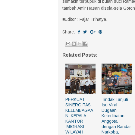
semakin terpupuk di bulan suci Ramad
tambah Amir Hasan disela-sela Goto
■Editor : Fajar Trihatya.
Share:
Related Posts:
PERKUAT
Tindak Lanjuti
SINERGITAS
Isu Viral
KELEMBAGAA
Dugaan
N, KEPALA
Keterlibatan
KANTOR
Anggota
IMIGRASI
dengan Bandar
WILAYAH
Narkoba,