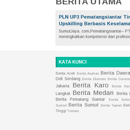
BERITA UTAMA
PLN UP3 Pematangsiantar Ti
Upskilling Berbasis Keselam
SumutJaya. com,Pematangsiantar– PT
meningkatkan kompetensi dan profesio
KATA KUNCI
Berita Daer
Berita Aceh
Berita Asahan
Deli Serdang
Berita Ekonomi
Berita Goront
Berita Karo
Jakarta
Berita Kar
Berita Medan
Langkat
Berita
Berita Pematang Siantar
Berita Sulte
Berita Sumut
Ber
Sumsel
Berita Tapsel
Tinggi
Tulisan