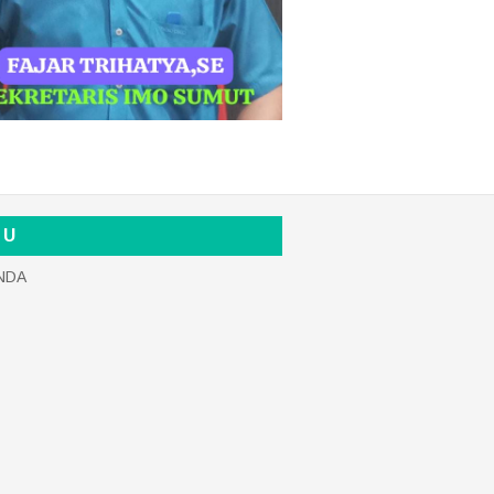
 U
NDA