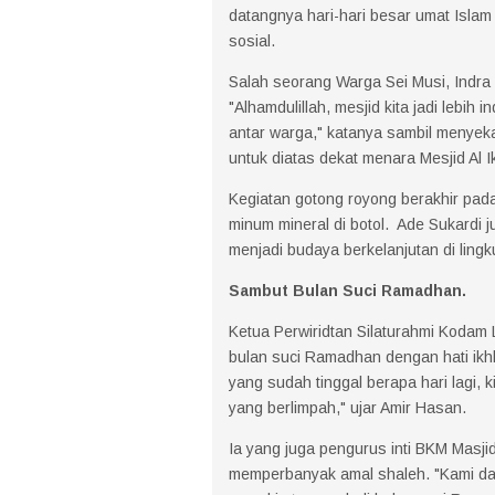
datangnya hari-hari besar umat Isla
sosial.
Salah seorang Warga Sei Musi, Indra D
"Alhamdulillah, mesjid kita jadi lebih 
antar warga," katanya sambil menyek
untuk diatas dekat menara Mesjid Al I
Kegiatan gotong royong berakhir pad
minum mineral di botol. Ade Sukardi
menjadi budaya berkelanjutan di ling
Sambut Bulan Suci Ramadhan.
Ketua Perwiridtan Silaturahmi Kodam
bulan suci Ramadhan dengan hati ikh
yang sudah tinggal berapa hari lagi,
yang berlimpah," ujar Amir Hasan.
Ia yang juga pengurus inti BKM Masji
memperbanyak amal shaleh. "Kami da