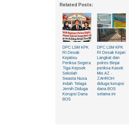
Related Posts:
DPC LSM KPK
DPC LSM KPK
RI Desak
RI Desak Kejari
Kejatisu
Langkat dan
Periksa Segera
polres Binjai
Tiga Kepsek
periksa Kasek
Sekolah
Mis AZ -
Swasta Nusa
ZAHROH
Indah Telaga
diduga korupsi
Jernih Diduga
dana BOS
Korupsi Dana
selama ini
BOS