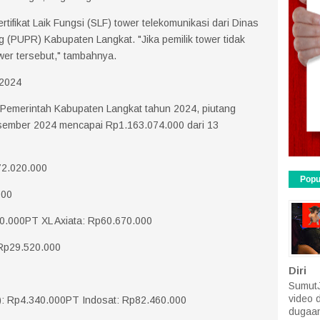
tifikat Laik Fungsi (SLF) tower telekomunikasi dari Dinas
PUPR) Kabupaten Langkat. "Jika pemilik tower tidak
er tersebut," tambahnya.
 2024
Pemerintah Kabupaten Langkat tahun 2024, piutang
Desember 2024 mencapai Rp1.163.074.000 dari 13
72.020.000
Popu
000
0.000PT XL Axiata: Rp60.670.000
Rp29.520.000
Diri
SumutJ
video 
): Rp4.340.000PT Indosat: Rp82.460.000
dugaan