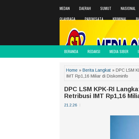
MEDAN
DAERAH
SUMUT
NASIONAL
OLAHRAGA
PARIWISATA
KRIMINAL
R
BERANDA
REDAKSI
MEDIA SIBER
Home
»
Berita Langkat
» DPC LSM KPK
IMT Rp1,16 Miliar di Diskominfo
DPC LSM KPK-RI Langkat 
Retribusi IMT Rp1,16 Mili
21.2.26