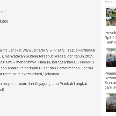
kepemu
0.000
4.000
Proyek
Rp3.66
Tuan d
nfo Langkat Wahyudiharto S.STP, M.Si, saat dikonfirmasi
), menyatakan piutang tersebut berasal dari tahun 2015.
nasi untuk menagihnya. Namun, berdasarkan UU Nomor 1
gan antara Pemerintah Pusat dan Pemerintahan Daerah
Pemata
retribusi telekomunikasi," jelasnya.
Dewan
Sianta
ada respons resmi dari Kejagung atau Pemkab Langkat
baru se
ed)