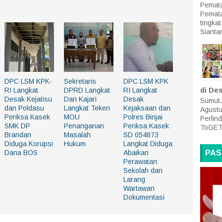
Pemata
Pemat
tingk
Siantar
DPC LSM KPK-
Sekretaris
DPC LSM KPK
RI Langkat
DPRD Langkat
RI Langkat
di De
Desak Kejatisu
Dan Kajari
Desak
SumutJ
dan Poldasu
Langkat Teken
Kejaksaan dan
Agustu
Periksa Kasek
MOU
Polres Binjai
Perlin
SMK DP
Penanganan
Periksa Kasek
ToGET
Brandan
Masalah
SD 054873
Diduga Korupsi
Hukum
Langkat Diduga
PAS
Dana BOS
Abaikan
Perawatan
Sekolah dan
Larang
Wartawan
Dokumentasi