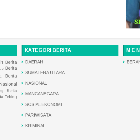
KATEGORI BERITA
M E N
ah
DAERAH
BERA
Berita
Berita
alo
SUMATERA UTARA
Berita
o.
NASIONAL
 Nasional
ng
Berita
MANCANEGARA
ita Tebing
SOSIAL EKONOMI
PARIWISATA
KRIMINAL