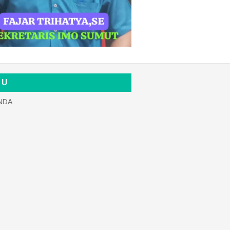
 U
NDA