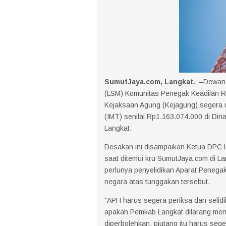
SumutJaya.com, Langkat.
–Dewan 
(LSM) Komunitas Penegak Keadilan R
Kejaksaan Agung (Kejagung) segera me
(IMT) senilai Rp1.163.074.000 di Din
Langkat.
Desakan ini disampaikan Ketua DPC L
saat ditemui kru SumutJaya.com di L
perlunya penyelidikan Aparat Peneg
negara atas tunggakan tersebut.
"APH harus segera periksa dan selidik
apakah Pemkab Langkat dilarang mengu
diperbolehkan, piutang itu harus sege