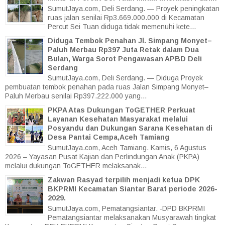
SumutJaya.com, Deli Serdang. — Proyek peningkatan
ruas jalan senilai Rp3.669.000.000 di Kecamatan
Percut Sei Tuan diduga tidak memenuhi kete...
Diduga Tembok Penahan Jl. Simpang Monyet–
Paluh Merbau Rp397 Juta Retak dalam Dua
Bulan, Warga Sorot Pengawasan APBD Deli
Serdang
SumutJaya.com, Deli Serdang. — Diduga Proyek
pembuatan tembok penahan pada ruas Jalan Simpang Monyet–
Paluh Merbau senilai Rp397.222.000 yang...
PKPA Atas Dukungan ToGETHER Perkuat
Layanan Kesehatan Masyarakat melalui
Posyandu dan Dukungan Sarana Kesehatan di
Desa Pantai Cempa,Aceh Tamiang
SumutJaya.com, Aceh Tamiang. Kamis, 6 Agustus
2026 – Yayasan Pusat Kajian dan Perlindungan Anak (PKPA)
melalui dukungan ToGETHER melaksanak...
Zakwan Rasyad terpilih menjadi ketua DPK
BKPRMI Kecamatan Siantar Barat periode 2026-
2029.
SumutJaya.com, Pematangsiantar. -DPD BKPRMI
Pematangsiantar melaksanakan Musyarawah tingkat