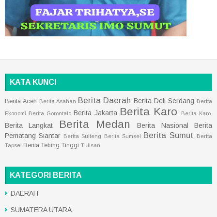
KATA KUNCI
Berita Daerah
Berita Deli Serdang
Berita Aceh
Berita Asahan
Berita
Berita Karo
Berita Jakarta
Ekonomi
Berita Gorontalo
Berita Karo.
Berita Medan
Berita Langkat
Berita Nasional
Berita
Berita Sumut
Pematang Siantar
Berita Sulteng
Berita Sumsel
Berita
Berita Tebing Tinggi
Tapsel
Tulisan
KATEGORI BERITA
DAERAH
SUMATERA UTARA