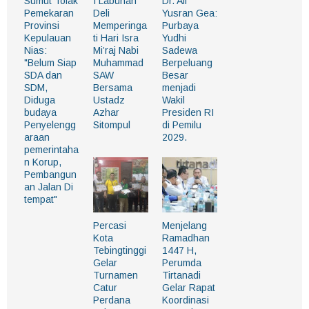
Sumut Tolak
I Labuhan
Dr. Ali
Pemekaran
Deli
Yusran Gea:
Provinsi
Memperinga
Purbaya
Kepulauan
ti Hari Isra
Yudhi
Nias:
Mi’raj Nabi
Sadewa
"Belum Siap
Muhammad
Berpeluang
SDA dan
SAW
Besar
SDM,
Bersama
menjadi
Diduga
Ustadz
Wakil
budaya
Azhar
Presiden RI
Penyelengg
Sitompul
di Pemilu
araan
2029.
pemerintaha
n Korup,
Pembangun
an Jalan Di
tempat"
Percasi
Menjelang
Kota
Ramadhan
Tebingtinggi
1447 H,
Gelar
Perumda
Turnamen
Tirtanadi
Catur
Gelar Rapat
Perdana
Koordinasi