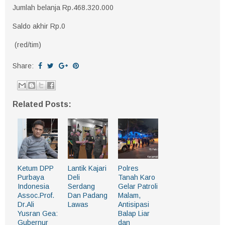
Jumlah belanja Rp.468.320.000
Saldo akhir Rp.0
(red/tim)
Share:
Related Posts:
Ketum DPP
Lantik Kajari
Polres
Purbaya
Deli
Tanah Karo
Indonesia
Serdang
Gelar Patroli
Assoc.Prof.
Dan Padang
Malam,
Dr.Ali
Lawas
Antisipasi
Yusran Gea:
Balap Liar
Gubernur
dan