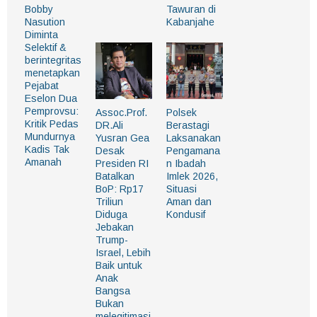
Bobby
Tawuran di
Nasution
Kabanjahe
Diminta
Selektif &
berintegritas
menetapkan
Pejabat
Eselon Dua
Pemprovsu:
Assoc.Prof.
Polsek
Kritik Pedas
DR.Ali
Berastagi
Mundurnya
Yusran Gea
Laksanakan
Kadis Tak
Desak
Pengamana
Amanah
Presiden RI
n Ibadah
Batalkan
Imlek 2026,
BoP: Rp17
Situasi
Triliun
Aman dan
Diduga
Kondusif
Jebakan
Trump-
Israel, Lebih
Baik untuk
Anak
Bangsa
Bukan
melegitimasi