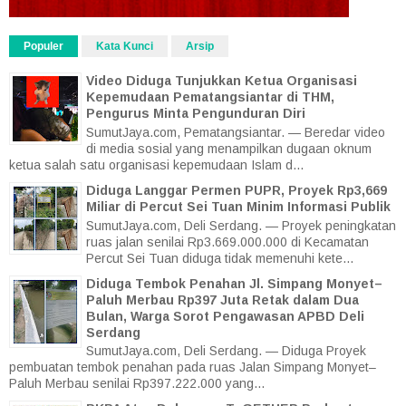
Populer
Kata Kunci
Arsip
Video Diduga Tunjukkan Ketua Organisasi
Kepemudaan Pematangsiantar di THM,
Pengurus Minta Pengunduran Diri
SumutJaya.com, Pematangsiantar. — Beredar video
di media sosial yang menampilkan dugaan oknum
ketua salah satu organisasi kepemudaan Islam d...
Diduga Langgar Permen PUPR, Proyek Rp3,669
Miliar di Percut Sei Tuan Minim Informasi Publik
SumutJaya.com, Deli Serdang. — Proyek peningkatan
ruas jalan senilai Rp3.669.000.000 di Kecamatan
Percut Sei Tuan diduga tidak memenuhi kete...
Diduga Tembok Penahan Jl. Simpang Monyet–
Paluh Merbau Rp397 Juta Retak dalam Dua
Bulan, Warga Sorot Pengawasan APBD Deli
Serdang
SumutJaya.com, Deli Serdang. — Diduga Proyek
pembuatan tembok penahan pada ruas Jalan Simpang Monyet–
Paluh Merbau senilai Rp397.222.000 yang...