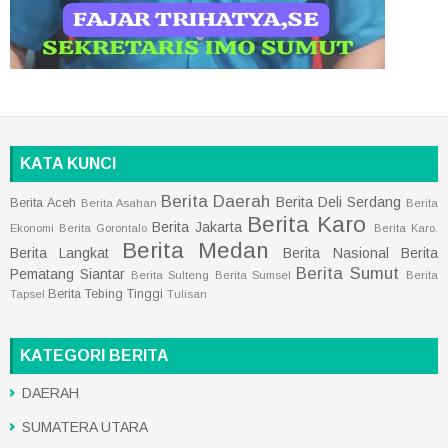
KATA KUNCI
Berita Daerah
Berita Deli Serdang
Berita Aceh
Berita Asahan
Berita
Berita Karo
Berita Jakarta
Ekonomi
Berita Gorontalo
Berita Karo.
Berita Medan
Berita Langkat
Berita Nasional
Berita
Berita Sumut
Pematang Siantar
Berita Sulteng
Berita Sumsel
Berita
Berita Tebing Tinggi
Tapsel
Tulisan
KATEGORI BERITA
DAERAH
SUMATERA UTARA