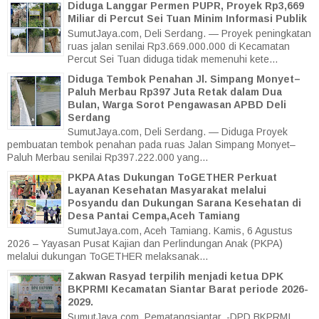
Diduga Langgar Permen PUPR, Proyek Rp3,669
Miliar di Percut Sei Tuan Minim Informasi Publik
SumutJaya.com, Deli Serdang. — Proyek peningkatan
ruas jalan senilai Rp3.669.000.000 di Kecamatan
Percut Sei Tuan diduga tidak memenuhi kete...
Diduga Tembok Penahan Jl. Simpang Monyet–
Paluh Merbau Rp397 Juta Retak dalam Dua
Bulan, Warga Sorot Pengawasan APBD Deli
Serdang
SumutJaya.com, Deli Serdang. — Diduga Proyek
pembuatan tembok penahan pada ruas Jalan Simpang Monyet–
Paluh Merbau senilai Rp397.222.000 yang...
PKPA Atas Dukungan ToGETHER Perkuat
Layanan Kesehatan Masyarakat melalui
Posyandu dan Dukungan Sarana Kesehatan di
Desa Pantai Cempa,Aceh Tamiang
SumutJaya.com, Aceh Tamiang. Kamis, 6 Agustus
2026 – Yayasan Pusat Kajian dan Perlindungan Anak (PKPA)
melalui dukungan ToGETHER melaksanak...
Zakwan Rasyad terpilih menjadi ketua DPK
BKPRMI Kecamatan Siantar Barat periode 2026-
2029.
SumutJaya.com, Pematangsiantar. -DPD BKPRMI