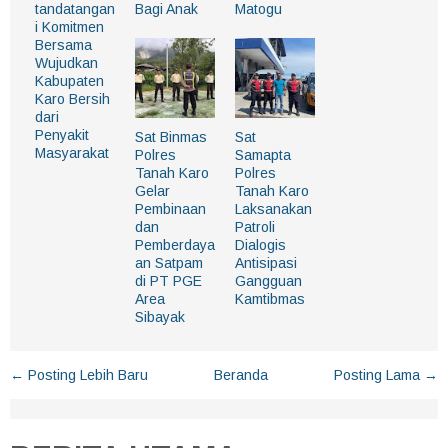
tandatangan
Bagi Anak
Matogu
i Komitmen
Bersama
Wujudkan
Kabupaten
Karo Bersih
dari
Penyakit
Sat Binmas
Sat
Masyarakat
Polres
Samapta
Tanah Karo
Polres
Gelar
Tanah Karo
Pembinaan
Laksanakan
dan
Patroli
Pemberdaya
Dialogis
an Satpam
Antisipasi
di PT PGE
Gangguan
Area
Kamtibmas
Sibayak
← Posting Lebih Baru
Beranda
Posting Lama →