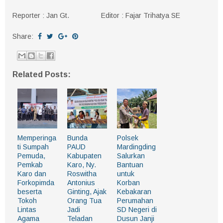
Reporter : Jan Gt. Editor : Fajar Trihatya SE
Share:
Related Posts:
Memperinga
Bunda
Polsek
ti Sumpah
PAUD
Mardingding
Pemuda,
Kabupaten
Salurkan
Pemkab
Karo, Ny.
Bantuan
Karo dan
Roswitha
untuk
Forkopimda
Antonius
Korban
beserta
Ginting, Ajak
Kebakaran
Tokoh
Orang Tua
Perumahan
Lintas
Jadi
SD Negeri di
Agama
Teladan
Dusun Janji