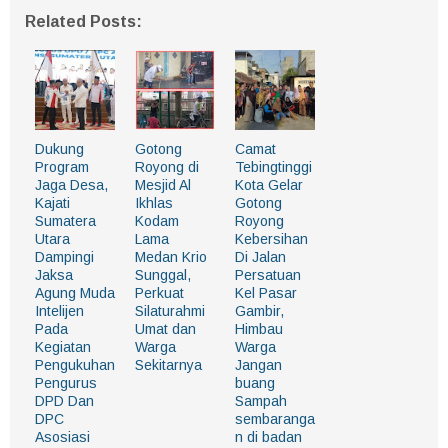
Related Posts:
Dukung
Gotong
Camat
Program
Royong di
Tebingtinggi
Jaga Desa,
Mesjid Al
Kota Gelar
Kajati
Ikhlas
Gotong
Sumatera
Kodam
Royong
Utara
Lama
Kebersihan
Dampingi
Medan Krio
Di Jalan
Jaksa
Sunggal,
Persatuan
Agung Muda
Perkuat
Kel Pasar
Intelijen
Silaturahmi
Gambir,
Pada
Umat dan
Himbau
Kegiatan
Warga
Warga
Pengukuhan
Sekitarnya
Jangan
Pengurus
buang
DPD Dan
Sampah
DPC
sembaranga
Asosiasi
n di badan