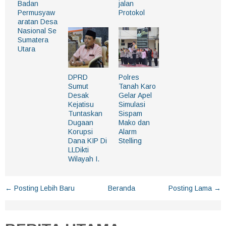
Badan
jalan
Permusyaw
Protokol
aratan Desa
Nasional Se
Sumatera
Utara
DPRD
Polres
Sumut
Tanah Karo
Desak
Gelar Apel
Kejatisu
Simulasi
Tuntaskan
Sispam
Dugaan
Mako dan
Korupsi
Alarm
Dana KIP Di
Stelling
LLDikti
Wilayah I.
← Posting Lebih Baru
Beranda
Posting Lama →