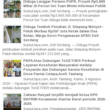
Diduga Langgar Permen PUPR, Proyek Rp3,669
Miliar di Percut Sei Tuan Minim Informasi Publik
SumutJaya.com, Deli Serdang. — Proyek peningkatan
ruas jalan senilai Rp3.669.000.000 di Kecamatan
Percut Sei Tuan diduga tidak memenuhi kete...
Diduga Tembok Penahan Jl. Simpang Monyet–
Paluh Merbau Rp397 Juta Retak dalam Dua
Bulan, Warga Sorot Pengawasan APBD Deli
Serdang
SumutJaya.com, Deli Serdang. — Diduga Proyek
pembuatan tembok penahan pada ruas Jalan Simpang Monyet–
Paluh Merbau senilai Rp397.222.000 yang...
PKPA Atas Dukungan ToGETHER Perkuat
Layanan Kesehatan Masyarakat melalui
Posyandu dan Dukungan Sarana Kesehatan di
Desa Pantai Cempa,Aceh Tamiang
SumutJaya.com, Aceh Tamiang. Kamis, 6 Agustus
2026 – Yayasan Pusat Kajian dan Perlindungan Anak (PKPA)
melalui dukungan ToGETHER melaksanak...
Zakwan Rasyad terpilih menjadi ketua DPK
BKPRMI Kecamatan Siantar Barat periode 2026-
2029.
SumutJaya.com, Pematangsiantar. -DPD BKPRMI