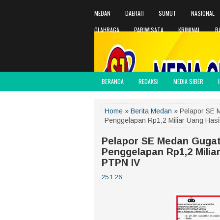
MEDAN
DAERAH
SUMUT
NASIONAL
OLAHRAGA
PARIWISATA
KRIMINAL
R
BERANDA
REDAKSI
MEDIA SIBER
Home
»
Berita Medan
» Pelapor SE 
Penggelapan Rp1,2 Miliar Uang Hasi
Pelapor SE Medan Guga
Penggelapan Rp1,2 Miliar
PTPN IV
25.1.26