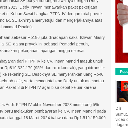
ni berinisial SE punya hubungan awalnya dengan Dedy
aret 2023, Dedy Irawan menawarkan paket pekerjaan
ket di Kebun Sawit Langkat PTPN IV dengan total proyek
menolak, SE akhirnya menyetujui dan mengerjakannya atas
uhammad Rinaldi).
ahaan sebesar Rp180 juta dihadapan saksi Ikhwan Masry
sial SE dalam proyek ini sebagai Pemodal penuh,
sanakan pekerjaaan lapangan hingga selesai.
mbayaran dari PTPP IV ke CV. Insan Mandiri masuk untuk
 Rp810.322.170 (95% dari nilai kontrak), yang ditransfer
Popu
i) ke rekening SE. Besoknya SE menyerahkan uang Rp46
di sebuah cafe, serta memerintahkan Dedy untuk memantau
an Paket-3 di PTPN IV agar bisa cepat keluar karena
ala. Audit PTPN IV akhir November 2023 memotong 5%
Diri
 IV baru melakukan pembayaran ke CV. Insan Mandiri pada
SumutJ
 pada tanggal 18 Maret 2024 bahwa dana Rp1.519.150.000
video 
dugaan