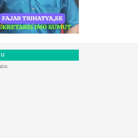
 U
NDA