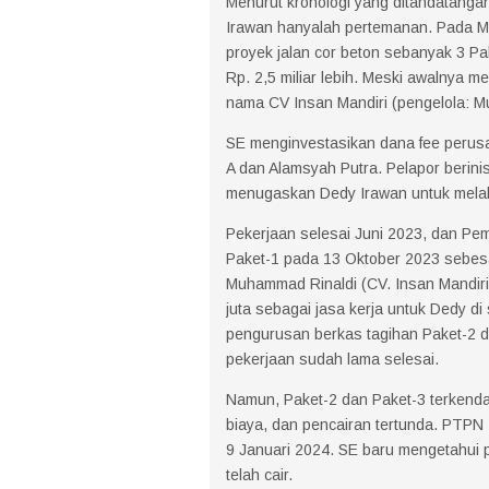
Menurut kronologi yang ditandatanga
Irawan hanyalah pertemanan. Pada M
proyek jalan cor beton sebanyak 3 Pa
Rp. 2,5 miliar lebih. Meski awalnya 
nama CV Insan Mandiri (pengelola: M
SE menginvestasikan dana fee perus
A dan Alamsyah Putra. Pelapor berini
menugaskan Dedy Irawan untuk melak
Pekerjaan selesai Juni 2023, dan Pe
Paket-1 pada 13 Oktober 2023 sebesar
Muhammad Rinaldi (CV. Insan Mandir
juta sebagai jasa kerja untuk Dedy 
pengurusan berkas tagihan Paket-2 d
pekerjaan sudah lama selesai.
Namun, Paket-2 dan Paket-3 terkend
biaya, dan pencairan tertunda. PTPN
9 Januari 2024. SE baru mengetahui
telah cair.