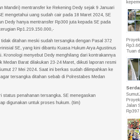
kepemu
 Mandiri) mentransfer ke Rekening Dedy sejak 9 Januari
SE mengetahui uang sudah cair pada 18 Maret 2024, SE
n Dedy hanya mentransfer Rp300 juta kepada SE pada
kerugian Rp1.219.150.000,-
Proyek
tidak ditahan meski sudah tersangka dengan Pasal 372
Rp3.66
inisial SE, yang kini dibantu Kuasa Hukum Arya Agustinus
Tuan d
i. Kronologi menyebut Dedy menghilang dari kontrakannya
k Medan Barat dilakukan 23-24 Maret, diikuti laporan resmi
 Sumut 27 Mei 2024. Saat ini berkas sudah dilimpahkan ke
 agar tersangka ditahan sebab di Polrestabes Medan
Serda
SumutJ
ari status penahanan tersangka. SE menegaskan
Proyek
iap digunakan untuk proses hukum. (tim)
Jalan 
Rp397.