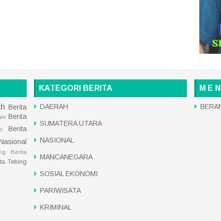
KATEGORI BERITA
M E N
ah
DAERAH
BERA
Berita
Berita
alo
SUMATERA UTARA
Berita
o.
NASIONAL
 Nasional
ng
Berita
MANCANEGARA
ita Tebing
SOSIAL EKONOMI
PARIWISATA
KRIMINAL