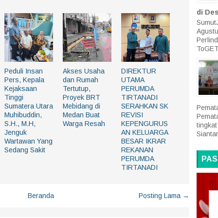
di De
SumutJ
Agustu
Perlin
ToGET
Peduli Insan
Akses Usaha
DIREKTUR
Pers, Kepala
dan Rumah
UTAMA
Kejaksaan
Tertutup,
PERUMDA
Tinggi
Proyek BRT
TIRTANADI
Sumatera Utara
Mebidang di
SERAHKAN SK
Pemata
Muhibuddin,
Medan Buat
REVISI
Pemat
S.H., M.H,
Warga Resah
KEPENGURUS
tingk
Jenguk
AN KELUARGA
Siantar
Wartawan Yang
BESAR IKRAR
Sedang Sakit
REKANAN
PAS
PERUMDA
TIRTANADI
Beranda
Posting Lama →