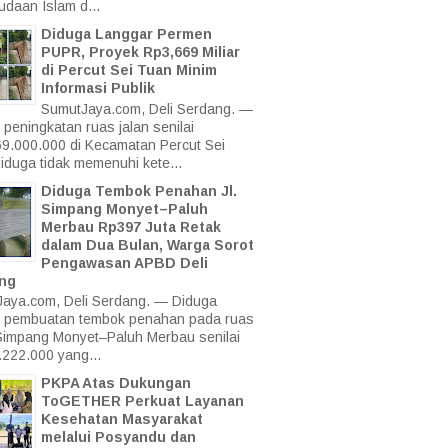
daan Islam d...
Diduga Langgar Permen
PUPR, Proyek Rp3,669 Miliar
di Percut Sei Tuan Minim
Informasi Publik
SumutJaya.com, Deli Serdang. —
 peningkatan ruas jalan senilai
9.000.000 di Kecamatan Percut Sei
iduga tidak memenuhi kete...
Diduga Tembok Penahan Jl.
Simpang Monyet–Paluh
Merbau Rp397 Juta Retak
dalam Dua Bulan, Warga Sorot
Pengawasan APBD Deli
ng
aya.com, Deli Serdang. — Diduga
 pembuatan tembok penahan pada ruas
Simpang Monyet–Paluh Merbau senilai
222.000 yang...
PKPA Atas Dukungan
ToGETHER Perkuat Layanan
Kesehatan Masyarakat
melalui Posyandu dan